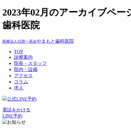
2023年02月のアーカイブペ
歯科医院
やまもと歯科医院
医療法人社団一高会
TOP
診療案内
院長・スタッフ
院内・設備
アクセス
コラム
求人
公式LINE予約
電話をかける
LINE予約