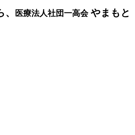
ら、
やまもと
医療法人社団一高会