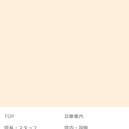
047-389-8841
公式LINE予約
TOP
診療案内
院長・スタッフ
院内・設備