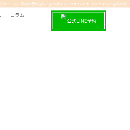
記事ページ。松飛台駅の歯科・歯医者なら、
やまもと歯科医院
医療法人社団一高会
ス
コラム
公式LINE予約