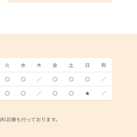
火
水
木
金
土
日
祝
〇
〇
／
〇
〇
〇
／
〇
〇
／
〇
〇
★
／
歯科診療も行っております。