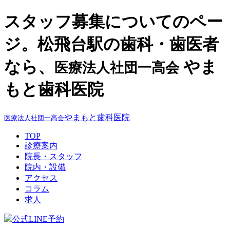
スタッフ募集についてのペー
ジ。松飛台駅の歯科・歯医者
なら、
やま
医療法人社団一高会
もと歯科医院
やまもと歯科医院
医療法人社団一高会
TOP
診療案内
院長・スタッフ
院内・設備
アクセス
コラム
求人
公式LINE予約